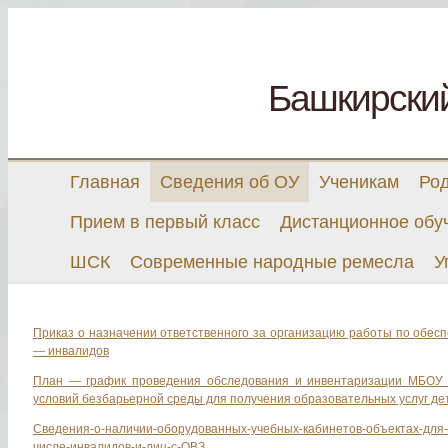
Башкирски
Главная
Сведения об ОУ
Ученикам
Ро
Прием в первый класс
Дистанционное обу
ШСК
Современные народные ремесла
У
Приказ о назначении ответственного за организацию работы по обесп
— инвалидов
План — график проведения обследования и инвентаризации МБОУ
условий безбарьерной среды для получения образовательных услуг д
Сведения-о-наличии-оборудованных-учебных-кабинетов-объектах-для-
числе-инвалидов-и-лиц-с-ОВЗ