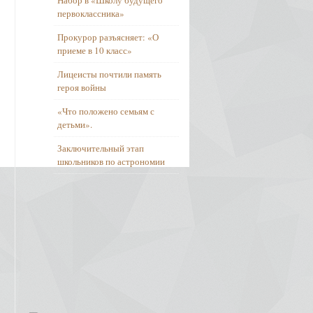
Набор в «Школу будущего
первоклассника»
Прокурор разъясняет: «О
приеме в 10 класс»
Лицеисты почтили память
героя войны
«Что положено семьям с
детьми».
Заключительный этап
школьников по астрономии