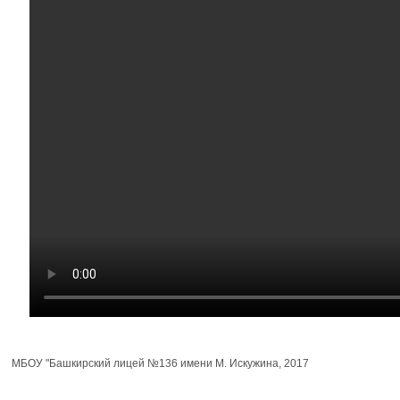
МБОУ "Башкирский лицей №136 имени М. Искужина, 2017