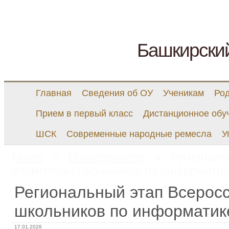
Башкирски
Главная
Сведения об ОУ
Ученикам
Ро
Прием в первый класс
Дистанционное обу
ШСК
Современные народные ремесла
У
Home
»
Uncategorized
» Региональн
олимпиады школьников по информатик
Региональный этап Всерос
школьников по информатик
17.01.2026