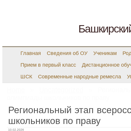
Башкирски
Главная
Сведения об ОУ
Ученикам
Ро
Прием в первый класс
Дистанционное обу
ШСК
Современные народные ремесла
У
Home
»
Uncategorized
» Региональн
олимпиады школьников по праву
Региональный этап всерос
школьников по праву
10.02.2026