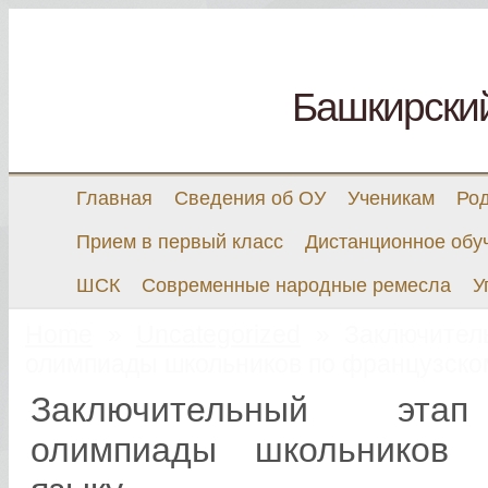
Башкирски
Главная
Сведения об ОУ
Ученикам
Ро
Прием в первый класс
Дистанционное обу
ШСК
Современные народные ремесла
У
Home
»
Uncategorized
» Заключитель
олимпиады школьников по французско
Заключительный этап
олимпиады школьников 